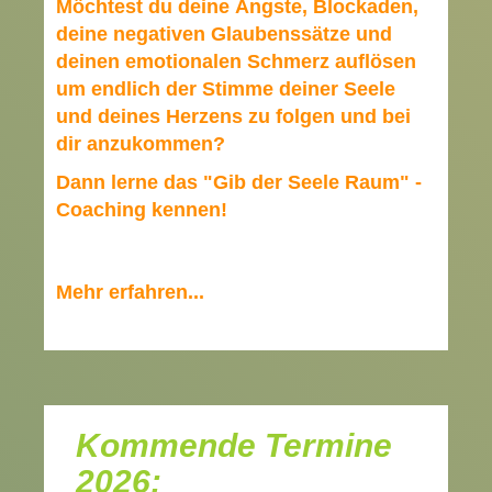
Möchtest du deine Ängste, Blockaden,
deine negativen Glaubenssätze und
deinen emotionalen Schmerz auflösen
um endlich der Stimme deiner Seele
und deines Herzens zu folgen und bei
dir anzukommen?
Dann lerne das "Gib der Seele Raum" -
Coaching kennen!
Mehr erfahren...
Kommende Termine
2026: