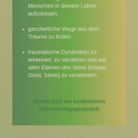
Menschen in deinem Leben
aufzubauen.
ganzheitliche Wege aus dem
Trauma zu finden
traumatische Dynamiken zu
erkennen, zu verstehen und auf
allen Ebenen des Seins (Körper,
Geist, Seele) zu verarbeiten
Buche jetzt ein kostenloses
Orientierungsgespräch